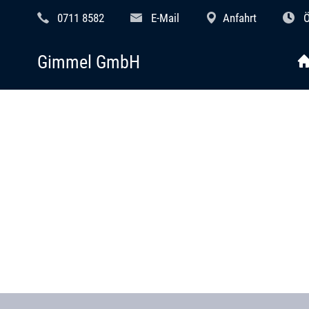
0711 8582
E-Mail
Anfahrt
Ö
Gimmel GmbH