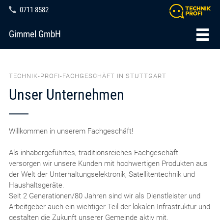
0711 8582
Gimmel GmbH
TECHNIK-PROFI-FACHGESCHÄFT IN STUTTGART
Unser Unternehmen
Willkommen in unserem Fachgeschäft!
Als inhabergeführtes, traditionsreiches Fachgeschäft
versorgen wir unsere Kunden mit hochwertigen Produkten aus
der Welt der Unterhaltungselektronik, Satellitentechnik und
Haushaltsgeräte.
Seit 2 Generationen/80 Jahren sind wir als Dienstleister und
Arbeitgeber auch ein wichtiger Teil der lokalen Infrastruktur und
gestalten die Zukunft unserer Gemeinde aktiv mit.