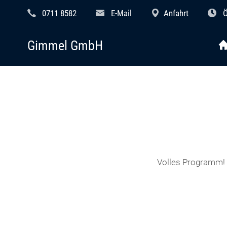
0711 8582
E-Mail
Anfahrt
Ö
Gimmel GmbH
Volles Programm! B