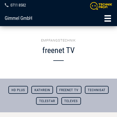
0711 8582
Gimmel GmbH
EMPFANGSTECHNIK
freenet TV
HD PLUS
KATHREIN
FREENET TV
TECHNISAT
TELESTAR
TELEVES